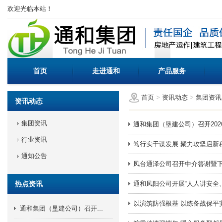
欢迎光临本站！
首页
走进通和
产品服务
首页
>
资讯动态
>
集团资讯
资讯动态
集团资讯
通和集团（垦建公司）召开202
行业资讯
笃行实干谋发展 聚力攻坚启新
通知公告
凤台通泽公司召开中介答谢暨
热点资讯
通和凤阳公司开展“人人讲安全
以演筑防强根基 以练备战保平
通和集团（垦建公司）召开...