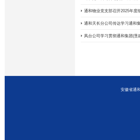
通和物业党支部召开2025年度
通和天长分公司传达学习通和集
凤台公司学习贯彻通和集团(垦建
安徽省通