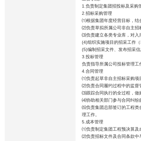
1.负责制定集团招投标及采
2.招标采购管理
⑴根据集团年度经营目标，结
⑵负责草拟所属公司非自主招
⑶负责建立各类专业库，对入
(4)组织实施项目的招采工作
(5)编制招采文件、发布招采
3.投标管理
负责指导所属公司投标管理工
4.合同管理
⑴负责起草非自主招标采购项
⑵负责合同履约过程中的监督
⑶跟踪合同执行的全过程，做
⑷协助相关部门参与合同纠纷
⑸负责集团总部签订的工程类
理工作。
5.成本管理
⑴负责制定集团工程预决算及
⑵负责招标文件及合同条款中