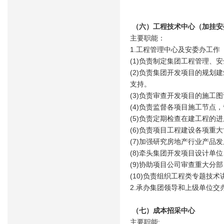
（六）
工程技术中心（加
挂
安
主要职能：
1.工程管理中心及安委办工作
(1)负责制定集团工程管理
(2)负责集团开发项目的规
支持。
(3)负责审查开发项目的施
(4)负责监督各项目施工节点
(5)负责定期检查在建工程
(6)负责项目工程建设各项重
(7)加强研究房地产行业产
(8)牵头集团开发项目设计
(9)协助项目公司审查重大
(10)负责组织工程类专题技
2.承办集团领导和上级单位交
（七）
成本招采中心
主要职能: