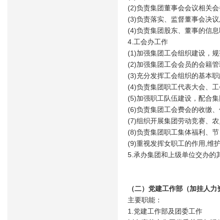
(2)负责集团董事会会议相关
(3)负责落实、监督董事会决
(4)负责集团股东、董事的信
4.工会办工作
(1)加强集团工会组织建设，
(2)加强集团工会会员的会籍
(3)充分发挥工会组织的基
(4)负责集团职工代表大会
(5)加强职工队伍建设，配
(6)负责集团工会费会的收缴
(7)组织开展集团
劳动竞赛、农
(8)负责集团职工集体福利、
(9)
重视发挥女职工的作用
,维
5.承办集团和上级单位交办的
（二）
党建工作部
（加挂人力
主要职能：
1.党建工作部及团委工作