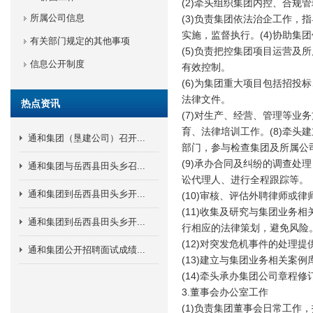
(2)牵头组织集团内控、合
所属公司信息
(3)负责集团依法治企工作，
实施，监督执行。
(4)
协助集团
有关部门规定的其他事项
(5)负责把控集团项目运营
信息公开制度
有效控制。
(6)为集团重大项目包括招
法律文件。
热点资讯
(7)对生产、经营、管理等
育、法律培训工作。
(8)牵
通和集团（垦建公司）召开...
部门，参与检查集团及所属公
(9)承办合同及纠纷的调查
通和集团与岳西县田头乡召...
讼代理人、进行全程跟踪等。
通和集团到岳西县田头乡开...
(10)审核、评估外聘律师或
(11)收集及研究与集团业
通和集团到岳西县田头乡开...
行相应的法律策划，避免风险
(12)对突发危机事件的处理
通和集团公开招聘面试成绩...
(13)建立与集团业务相关案例
(14)牵头承办集团公司章程
3.董事会办公室工作
(1)负责集团董事会日常工作