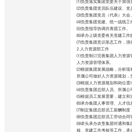
⑴负责落实集团党委关于加强
⑵负责集团党员队伍建设、党
⑶负责集团党员（代表）大会
⑷负责集团党建、
统一战线工
⑸负责指导协调共青团工作。
⑹承办上级党委有关党建工作
⑺负责集团意识形态工作，强
2.人力资源部工作
⑴负责制订完善集团人力资源
人力资源管理体系
。
⑵根据集团发展战略，分析现
所属公司做好人力资源规划，
⑶根据人力资源规划和岗位需
⑷负责集团总部人员、所属公
⑸根据员工发展需要，建立和
⑹承办集团人事管理、人才信
⑺制定集团总部员工薪酬制度
⑻负责集团总部员工劳动合同
⑼牵头承办农垦集团对通和集
核、党建工作考核等工作，承